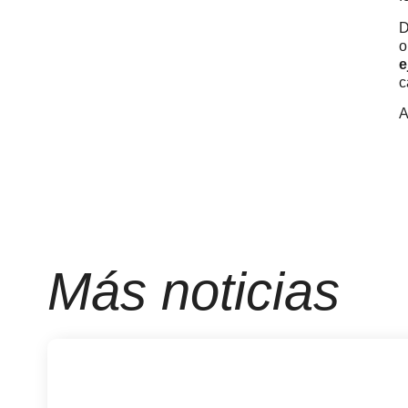
D
o
e
c
A
Más noticias