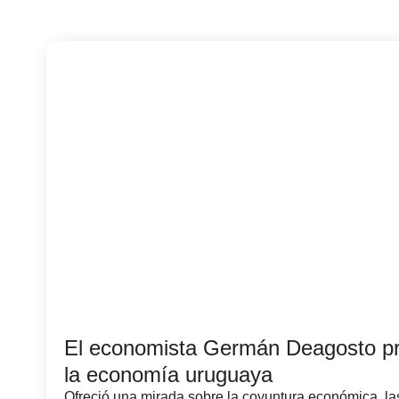
El economista Germán Deagosto pre
la economía uruguaya
Ofreció una mirada sobre la coyuntura económica, las